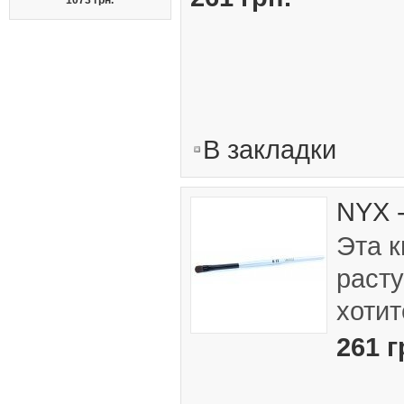
В закладки
NYX 
Эта к
расту
хотит
261 г