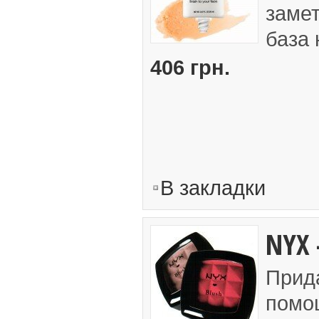
заме
база 
406 грн.
В закладки
NYX 
Прид
помо