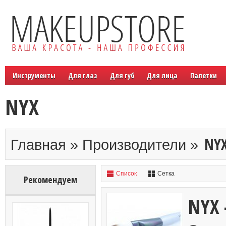
Инструменты
Для глаз
Для губ
Для лица
Палетки
NYX
NY
Главная » Производители »
Список
Сетка
Рекомендуем
NYX 