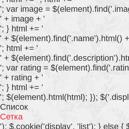
'; var image = $(element).find('.image
' + image + '
'; } html += '
' + $(element).find('.name').html() +
'; html += '
' + $(element).find('.description').ht
'; var rating = $(element).find('.rating
' + rating + '
'; } html += '
'; $(element).html(html); }); $('.displ
Список
Сетка
'); $.cookie('display', 'list'); } else {