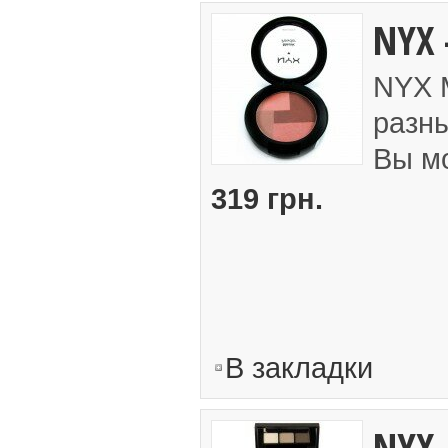
NYX 
NYX M
разны
Вы мо
319 грн.
В закладки
NYX 