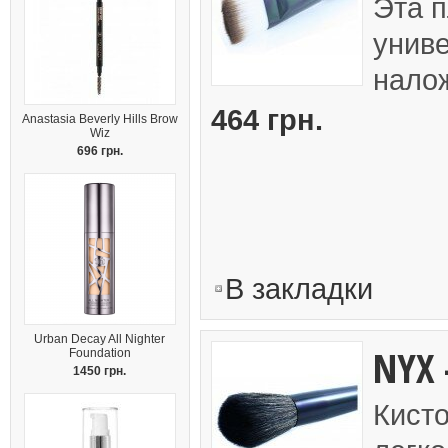
Эта п
унив
налож
464 грн.
Anastasia Beverly Hills Brow
Wiz
696 грн.
В закладки
Urban Decay All Nighter
NYX 
Foundation
1450 грн.
Кисто