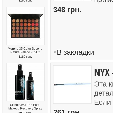
1160 грн.
348 грн.
Morphe 35 Color Second
В закладки
Nature Palette - 35O2
1160 грн.
NYX 
Эта к
детал
Если 
Skindinavia The Post-
Makeup Recovery Spray
261 грн.
1073 грн.