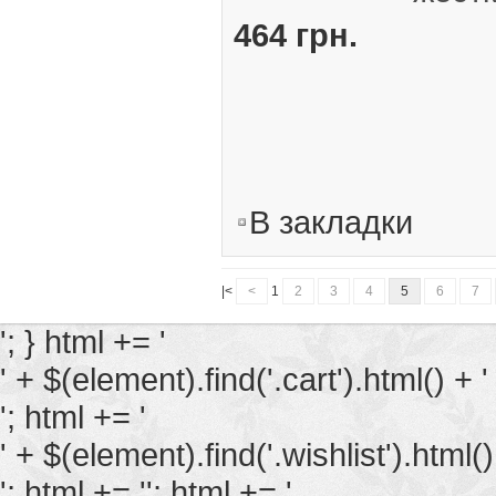
464 грн.
В закладки
|<
<
1
2
3
4
5
6
7
'; } html += '
' + $(element).find('.cart').html() + '
'; html += '
' + $(element).find('.wishlist').html()
'; html += ''; html += '