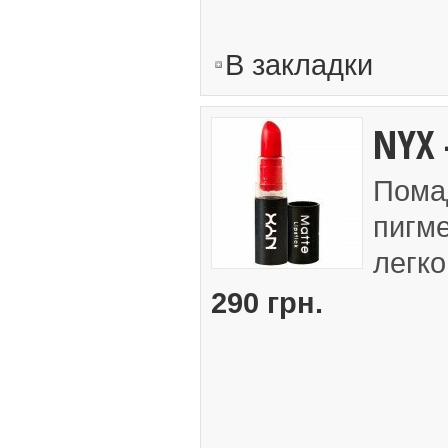
В закладки
NYX 
Помад
пигм
легко
290 грн.