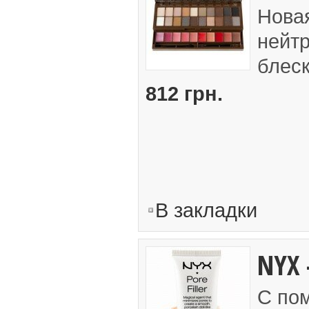
Нова
нейтр
блеск
812 грн.
В закладки
NYX -
С пом