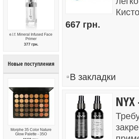
легко
Кисто
667 грн.
e.l.f. Mineral Infused Face
Primer
377 грн.
Новые поступления
В закладки
NYX 
Треб
закре
Morphe 35 Color Nature
Glow Palette - 35O
приме