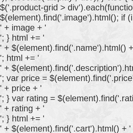
$('.product-grid > div').each(functi
$(element).find('.image').html(); if (
' + image + '
'; } html += '
' + $(element).find('.name').html() +
'; html += '
' + $(element).find('.description').ht
'; var price = $(element).find('.price'
' + price + '
'; } var rating = $(element).find('.rati
' + rating + '
'; } html += '
' + $(element).find('.cart').html() + '