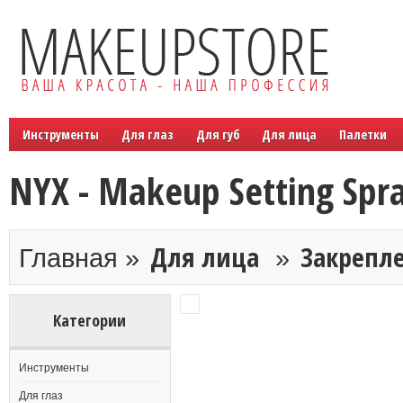
Инструменты
Для глаз
Для губ
Для лица
Палетки
NYX - Makeup Setting Spr
Для лица
Закрепл
Главная »
»
Категории
Инструменты
Для глаз