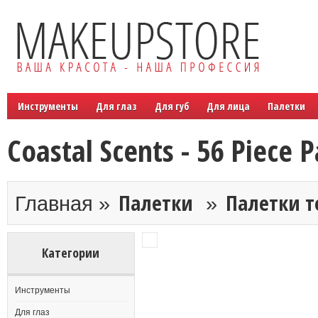
Инструменты
Для глаз
Для губ
Для лица
Палетки
Coastal Scents - 56 Piece P
Палетки
Палетки т
Главная »
»
Категории
Инструменты
Для глаз