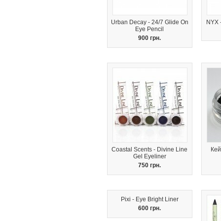
Urban Decay - 24/7 Glide On
NYX -
Eye Pencil
900 грн.
Coastal Scents - Divine Line
Кей
Gel Eyeliner
750 грн.
Pixi - Eye Bright Liner
600 грн.