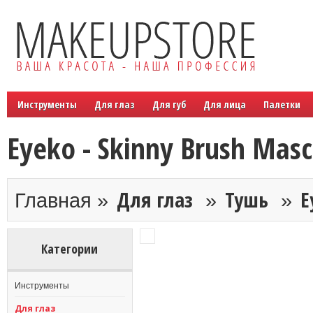
Инструменты
Для глаз
Для губ
Для лица
Палетки
Eyeko - Skinny Brush Mas
Для глаз
Тушь
E
Главная »
»
»
Категории
Инструменты
Для глаз