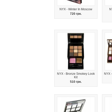
NYX - Winter In Moscow
N
720 грн.
NYX - Bronze Smokey Look
NYX -
Kit
510 грн.