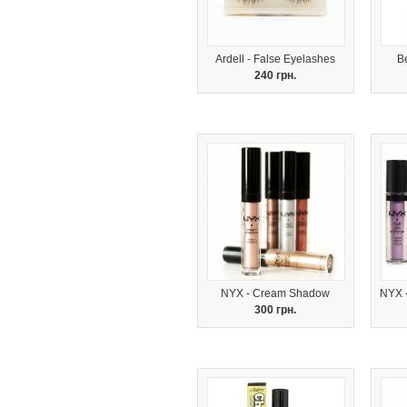
Ardell - False Eyelashes
Be
240 грн.
NYX - Cream Shadow
NYX 
300 грн.