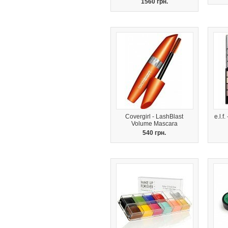
1560 грн.
Covergirl - LashBlast
e.l.
Volume Mascara
540 грн.