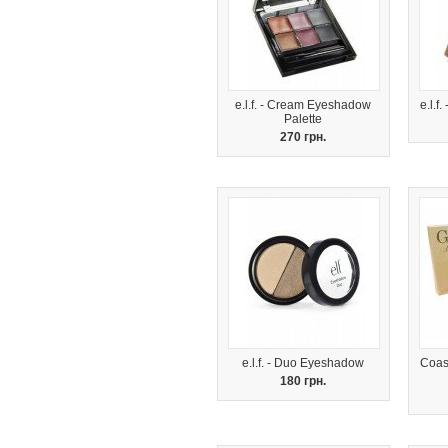
e.l.f. - Cream Eyeshadow
e.l.f
Palette
270 грн.
e.l.f. - Duo Eyeshadow
Coast
180 грн.