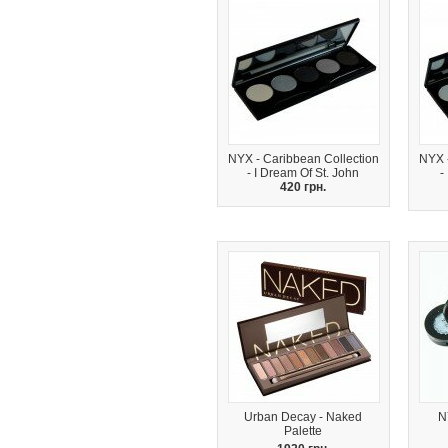
NYX - Caribbean Collection
NYX 
- I Dream Of St. John
-
420 грн.
Urban Decay - Naked
N
Palette