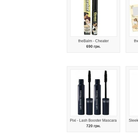
theBalm - Cheater
th
690 грн.
Pixi - Lash Booster Mascara
Sleek
720 грн.