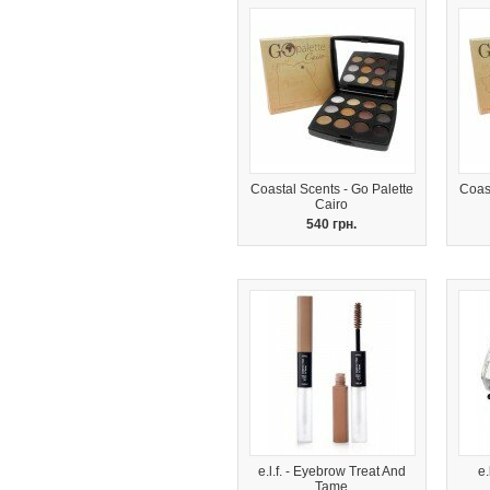
Coastal Scents - Go Palette
Coast
Cairo
540 грн.
e.l.f. - Eyebrow Treat And
e.
Tame