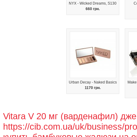
NYX - Wicked Dreams, S130
C
660 грн.
Urban Decay - Naked Basics
Make 
1170 грн.
Vitara V 20 мг (варденафил) дж
https://cib.com.ua/uk/business/pro
купить бамбуковые жалюзи на о