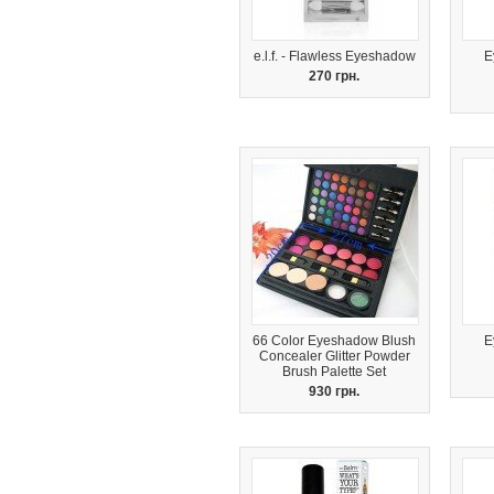
e.l.f. - Flawless Eyeshadow
E
270 грн.
66 Color Eyeshadow Blush
E
Concealer Glitter Powder
Brush Palette Set
930 грн.