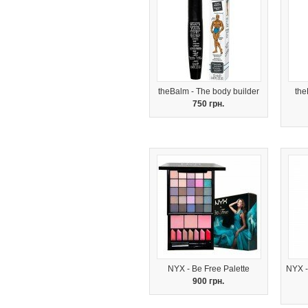
theBalm - The body builder
the
750 грн.
NYX - Be Free Palette
NYX -
900 грн.