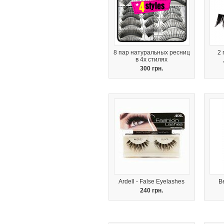
8 пар натуральных ресниц
2
в 4х стилях
300 грн.
Ardell - False Eyelashes
Be
240 грн.