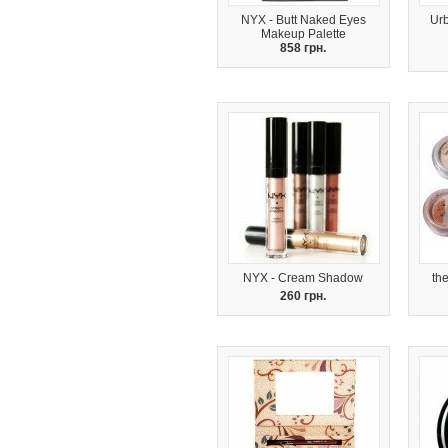
NYX - Butt Naked Eyes
Ur
Makeup Palette
858 грн.
NYX - Cream Shadow
th
260 грн.