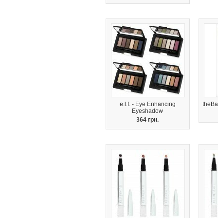
e.l.f. - Eye Enhancing
theBa
Eyeshadow
364 грн.