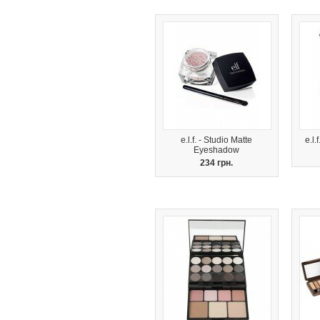
e.l.f. - Studio Matte
e.l
Eyeshadow
234 грн.