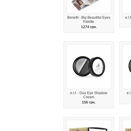
Benefit - Big Beautiful Eyes
e.l
Palette
1274 грн.
e.l.f. - Duo Eye Shadow
e.
Cream
156 грн.