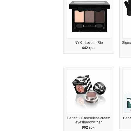
NYX - Love in Rio
Sigma
442 грн.
Benefit - Creaseless cream
Bene
eyeshadow/liner
962 грн.