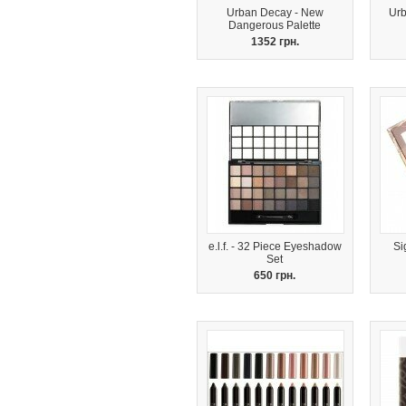
Urban Decay - New
Urb
Dangerous Palette
1352 грн.
e.l.f. - 32 Piece Eyeshadow
Si
Set
650 грн.