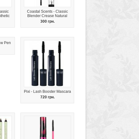
assic
Coastal Scents - Classic
thetic
Blender Crease Natural
300 грн.
dow Pen
Pixi - Lash Booster Mascara
720 грн.