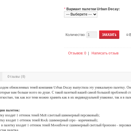
*
Вариант палетки Urban Decay:
Количество:
Отзывов: 0
|
Написать отзыв
Отзывы (0)
ходом обновленных теней компания Urban Decay выпустила эту уникальную палетку. Она
 которые вам больше всего по душе. С такой палеткой вашей самой большой проблемой ст
егкостью, так как все тени можно хранить как в их индивидуальной упаковке, так и в п
ия палеток:
етку входит 1 оттенок теней Melt (светлый шиммерный персиковый);
етку входит 1 оттенок теней Rock (шиммерный серо - коричневый);
 в палетку входит 1 оттенок теней Moonflower (шиммерный светлый бронзово - персико
стая палетка.