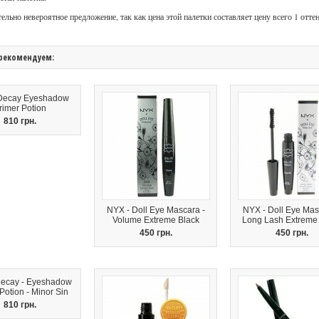
ельно невероятное предложение, так как цена этой палетки составляет цену всего 1 отте
рекомендуем:
Decay Eyeshadow
rimer Potion
810 грн.
NYX - Doll Eye Mascara -
NYX - Doll Eye Mas
Volume Extreme Black
Long Lash Extreme
450 грн.
450 грн.
ecay - Eyeshadow
Potion - Minor Sin
810 грн.