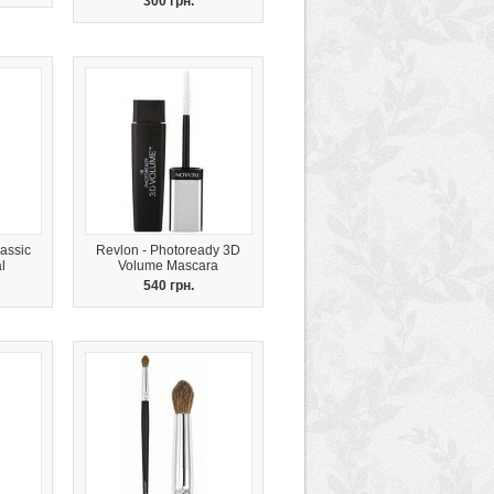
300 грн.
assic
Revlon - Photoready 3D
l
Volume Mascara
540 грн.