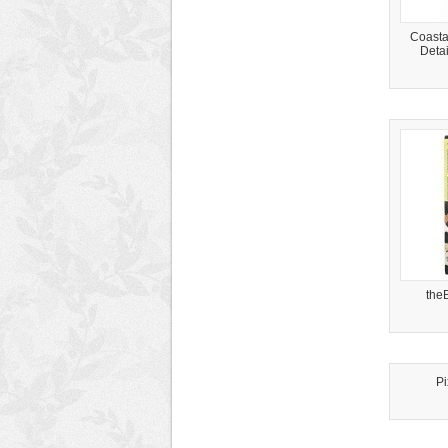
Coastal
Detai
the
Pi