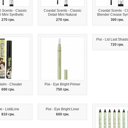
 Scents - Classic
Coastal Scents - Classic
Coastal Scents - Cl
l Mini Synthetic
Detail Mini Natural
Blender Crease Syn
270 грн.
270 грн.
300 грн.
Pixi - Lid Last Sha
720 грн.
Balm - Cheater
Pixi - Eye Bright Primer
690 грн.
750 грн.
xi - Lid&Line
Pixi - Eye Bright Liner
810 грн.
600 грн.