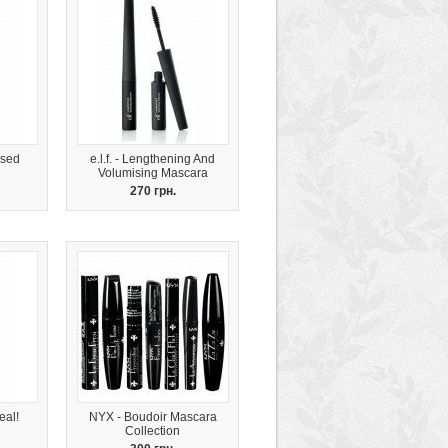
fused
e.l.f. - Lengthening And
Volumising Mascara
270 грн.
eal!
NYX - Boudoir Mascara
Collection