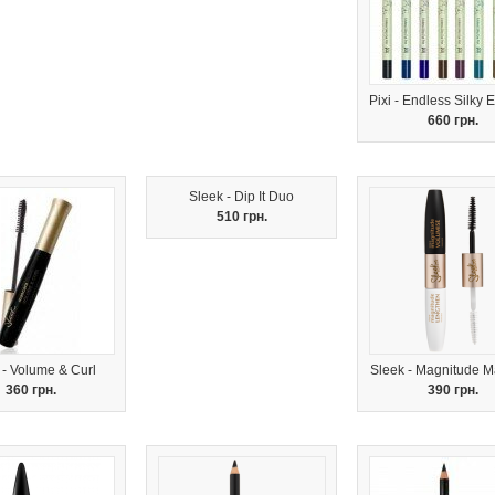
Pixi - Endless Silky 
660 грн.
Sleek - Dip It Duo
510 грн.
 - Volume & Curl
Sleek - Magnitude 
360 грн.
390 грн.