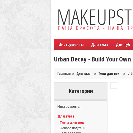
Инструменты
Для глаз
Для губ
Urban Decay - Build Your Own 
Для глаз
Тени для век
Urb
Главная »
»
»
Категории
Инструменты
Для глаз
- Тени для век
- Основа под тени
- База под тени