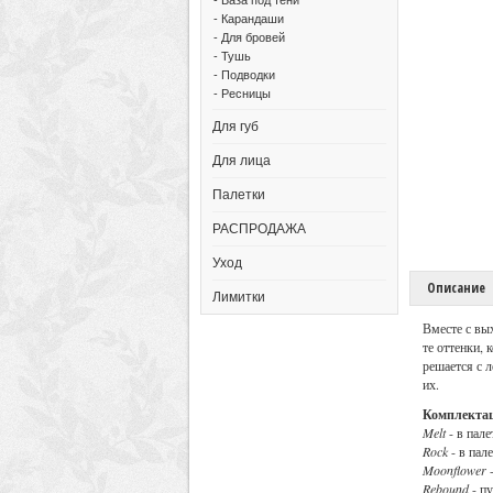
- Карандаши
- Для бровей
- Тушь
- Подводки
- Ресницы
Для губ
Для лица
Палетки
РАСПРОДАЖА
Уход
Описание
Лимитки
Вместе с вы
те оттенки,
решается с л
их.
Комплектац
Melt
- в пал
Rock
- в пал
Moonflower
-
Rebound
- пу