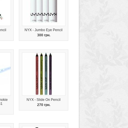
ncil
NYX - Jumbo Eye Pencil
300 грн.
mokie
NYX - Slide On Pencil
31
270 грн.