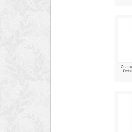
Coastal
Detai