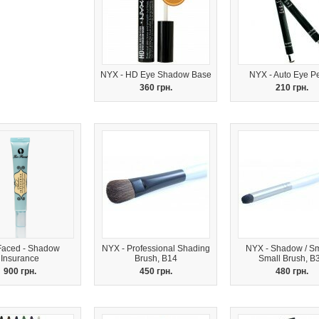
NYX - HD Eye Shadow Base
NYX - Auto Eye Pe
360 грн.
210 грн.
Faced - Shadow
NYX - Professional Shading
NYX - Shadow / S
Insurance
Brush, B14
Small Brush, B
900 грн.
450 грн.
480 грн.