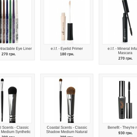
tractable Eye Liner
e.l.f. - Eyelid Primer
e.l.f. - Mineral In
Mascara
270 грн.
180 грн.
270 грн.
 Scents - Classic
Coastal Scents - Classic
Benefit - They're r
Medium Synthetic
Shadow Medium Natural
930 грн.