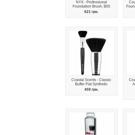
NYX - Professional
Coa
Foundation Brush, B05
Foun
621 грн.
Coastal Scents - Classic
Coa
Buffer Flat Synthetic
A
459 грн.