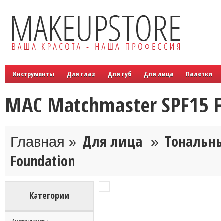
Инструменты
Для глаз
Для губ
Для лица
Палетки
MAC Matchmaster SPF15 
Для лица
Тональн
Главная »
»
Foundation
Категории