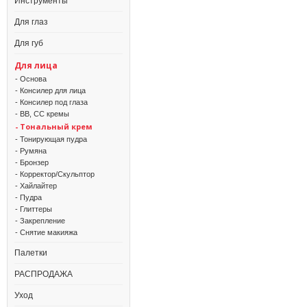
Инструменты
Для глаз
Для губ
Для лица
- Основа
- Консилер для лица
- Консилер под глаза
- BB, CC кремы
- Тональный крем
- Тонирующая пудра
- Румяна
- Бронзер
- Корректор/Скульптор
- Хайлайтер
- Пудра
- Глиттеры
- Закрепление
- Снятие макияжа
Палетки
РАСПРОДАЖА
Уход