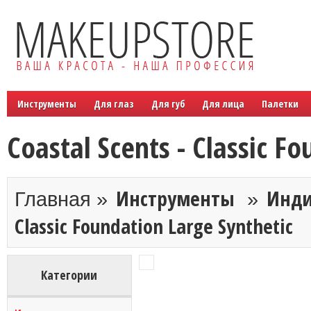
Инструменты
Для глаз
Для губ
Для лица
Палетки
Coastal Scents - Classic F
Инструменты
Инди
Главная »
»
Classic Foundation Large Synthetic
Категории