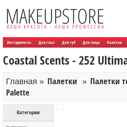
Инструменты
Для глаз
Для губ
Для лица
Палетки
Coastal Scents - 252 Ultim
Палетки
Палетки т
Главная »
»
Palette
Категории