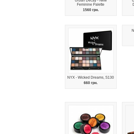
Urban Decay - New
U
Feminine Palette
1560 грн.
N
NYX - Wicked Dreams, S130
660 грн.