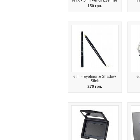
NYX - Slim Pencil Eyeliner
NY
150 грн.
e.l.f. - Eyeliner & Shadow
e.
Stick
270 грн.