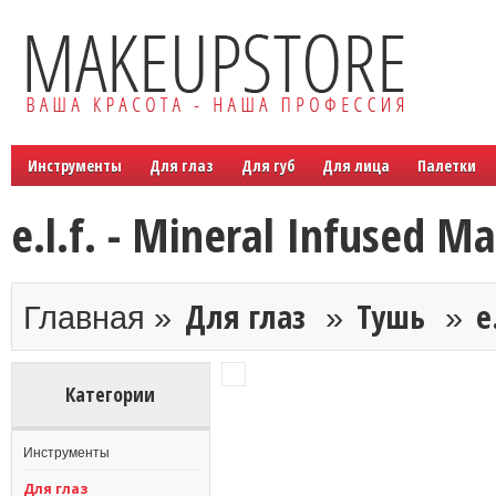
Инструменты
Для глаз
Для губ
Для лица
Палетки
e.l.f. - Mineral Infused M
Для глаз
Тушь
e
Главная »
»
»
Категории
Инструменты
Для глаз