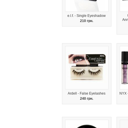
e.l.f. - Single Eyeshadow
Ann
210 грн.
Ardell - False Eyelashes
NYX 
240 грн.