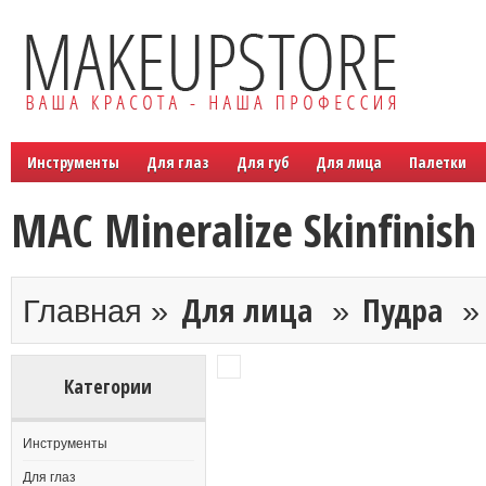
Инструменты
Для глаз
Для губ
Для лица
Палетки
MAC Mineralize Skinfinish
Для лица
Пудра
Главная »
»
Категории
Инструменты
Для глаз