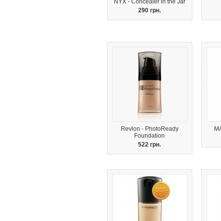
NYX - Concealer in the Jar
290 грн.
Revlon - PhotoReady
MA
Foundation
522 грн.