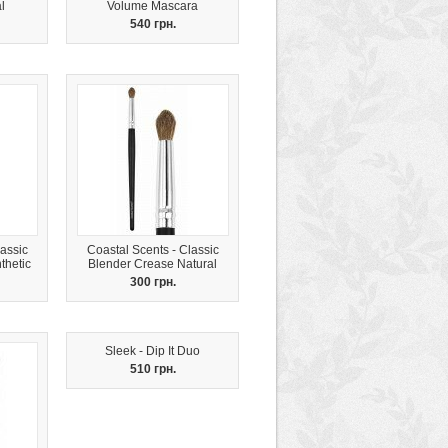
l
Volume Mascara
540 грн.
assic
Coastal Scents - Classic
thetic
Blender Crease Natural
300 грн.
Sleek - Dip It Duo
510 грн.