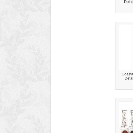
Detai
Coastal
Detai