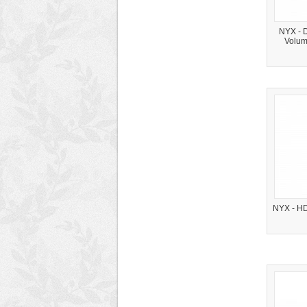
NYX - D
Volum
NYX - H