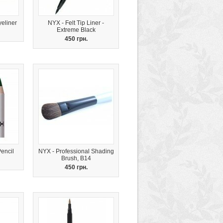
yeliner
NYX - Felt Tip Liner -
Extreme Black
450 грн.
encil
NYX - Professional Shading
Brush, B14
450 грн.