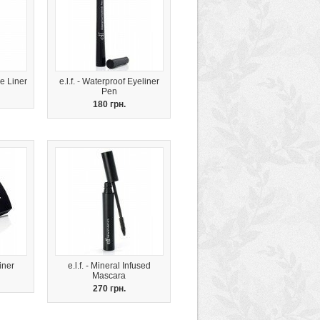
e Liner
e.l.f. - Waterproof Eyeliner
Pen
180 грн.
iner
e.l.f. - Mineral Infused
Mascara
270 грн.