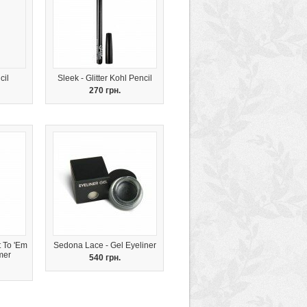
cil
Sleek - Glitter Kohl Pencil
270 грн.
t To 'Em
Sedona Lace - Gel Eyeliner
mer
540 грн.