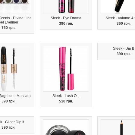
cents - Divine Line
Sleek - Eye Drama
Sleek - Volume & 
el Eyeliner
390 грн.
360 грн.
750 грн.
Sleek - Dip It
390 грн.
 Magnitude Mascara
Sleek - Lash Out
390 грн.
510 грн.
 - Glitter Dip It
390 грн.