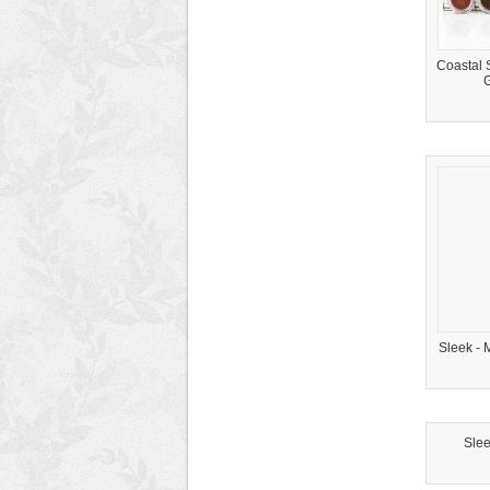
Coastal S
G
Sleek -
Sleek