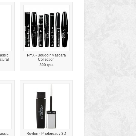
assic
NYX - Boudoir Mascara
tural
Collection
300 грн.
assic
Revlon - Photoready 3D