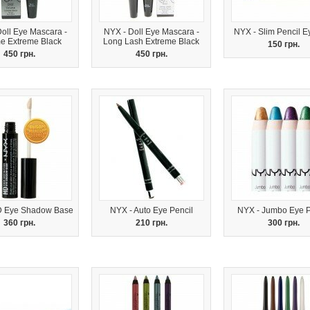
oll Eye Mascara -
NYX - Doll Eye Mascara -
NYX - Slim Pencil E
e Extreme Black
Long Lash Extreme Black
150 грн.
450 грн.
450 грн.
D Eye Shadow Base
NYX - Auto Eye Pencil
NYX - Jumbo Eye P
360 грн.
210 грн.
300 грн.