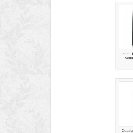
e.l.f.
Volu
Coastal