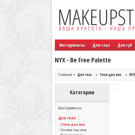
Инструменты
Для глаз
Для губ
NYX - Be Free Palette
Для глаз
Тени для век
NYX
Главная »
»
»
Категории
Инструменты
Для глаз
- Тени для век
- Основа под тени
- База под тени