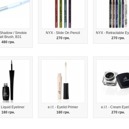
Shadow / Smokie
NYX - Slide On Pencil
NYX - Retractable Ey
ll Brush, B31
270 грн.
270 грн.
480 грн.
 - Liquid Eyeliner
e.l.f. - Eyelid Primer
e.l.f. - Cream Eyel
180 грн.
180 грн.
270 грн.