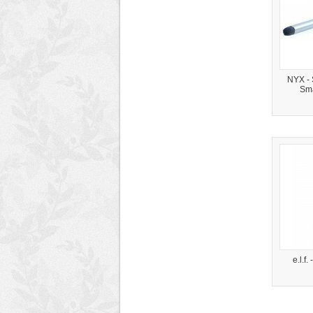
NYX - 
Sma
e.l.f.